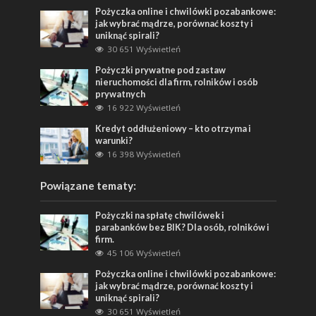
Pożyczka online i chwilówki pozabankowe:
jak wybrać mądrze, porównać koszty i
uniknąć spirali?
30 651 Wyświetleń
Pożyczki prywatne pod zastaw
nieruchomości dla firm, rolników i osób
prywatnych
16 922 Wyświetleń
Kredyt oddłużeniowy – kto otrzyma i
warunki?
16 398 Wyświetleń
Powiązane tematy:
Pożyczki na spłatę chwilówek i
parabanków bez BIK? Dla osób, rolników i
firm.
45 106 Wyświetleń
Pożyczka online i chwilówki pozabankowe:
jak wybrać mądrze, porównać koszty i
uniknąć spirali?
30 651 Wyświetleń