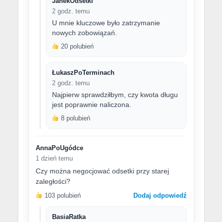
JanekOdsetki
2 godz. temu
U mnie kluczowe było zatrzymanie
nowych zobowiązań.
20 polubień
ŁukaszPoTerminach
2 godz. temu
Najpierw sprawdziłbym, czy kwota długu
jest poprawnie naliczona.
8 polubień
AnnaPoUgódce
1 dzień temu
Czy można negocjować odsetki przy starej
zaległości?
103 polubień
Dodaj odpowiedź
BasiaRatka