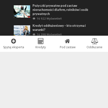
Pożyczki prywatne pod zastaw
nieruchomości dla firm, rolników i osób
prywatnych
16 922 Wyświetleń
Kredyt oddłużeniowy – kto otrzyma i
warunki?
16 398 Wyświetleń
Kontakt:
Spytaj eksperta
Kredyty
Pod zastaw
Oddłużanie
Forum Kredytowe
Zadaj pytanie
Kredyty gotówkowe
Konsolidacja kredytów
Spłata chwilówek
Pożyczki pod zastaw nieruchomości
Pomoc: