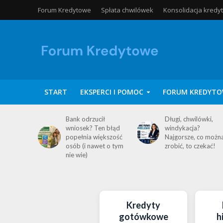
Forum Kredytowe
Spłata chwilówek
Konsolidacja kredy
START
EKSPERCI I POMOC
FORUM KREDYTO
Bank odrzucił
Długi, chwilówki,
wniosek? Ten błąd
windykacja?
popełnia większość
Najgorsze, co możn
osób (i nawet o tym
zrobić, to czekać!
nie wie)
Kredyty
gotówkowe
h