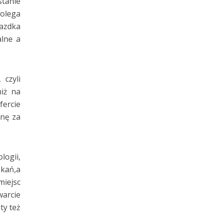
stanie
Polega
azdka
alne a
czyli
niż na
ercie
enę za
logii,
kań,a
iejsc
arcie
ty też