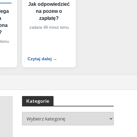
Jak odpowiedzieć
lega
na pozew o
a
zapłatę?
ona
zadane 49 minut temu
?
 temu
Czytaj dalej →
Kategorie