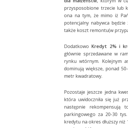
dla
małżeństw
, którym w ci
przysposobione trzecie lub k
ona na tym, że mimo iż Pa
potencjalny nabywca będzie 
także koszt remontu(w przyp
Dodatkowo
Kredyt 2% i k
głównie sprzedawane w rama
rynku wtórnym. Kolejnym as
dominują większe, ponad 50-
metr kwadratowy.
Pozostaje jeszcze jedna kw
która uwidoczniła się już p
następnie rekompensują t
parkingowego za 20-30 tys.
kredytu na okres dłuższy niż 