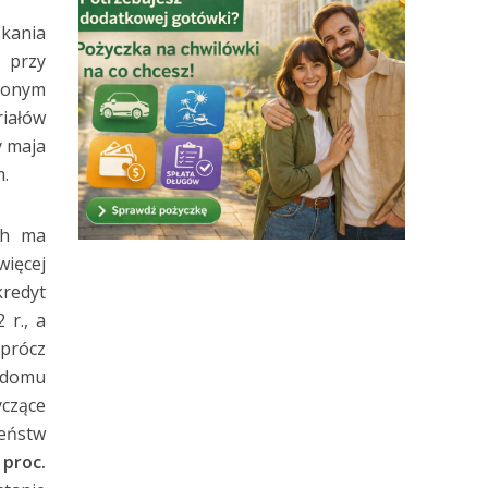
zkania
 przy
czonym
iałów
 maja
m.
ch ma
więcej
kredyt
r., a
Oprócz
 domu
czące
eństw
 proc.