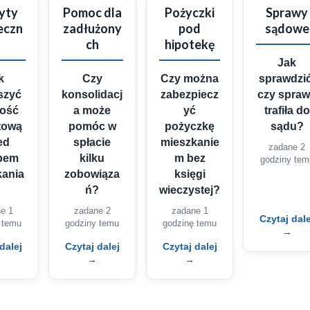
yty
Pomoc dla
Pożyczki
Sprawy
eczn
zadłużony
pod
sądowe
ch
hipotekę
Jak
k
Czy
Czy można
sprawdzić
szyć
konsolidacj
zabezpiecz
czy spra
ność
a może
yć
trafiła do
tową
pomóc w
pożyczkę
sądu?
ed
spłacie
mieszkanie
zadane 2
pem
kilku
m bez
godziny tem
kania
zobowiąza
księgi
ń?
wieczystej?
e 1
zadane 2
zadane 1
Czytaj dale
 temu
godziny temu
godzinę temu
→
dalej
Czytaj dalej
Czytaj dalej
→
→