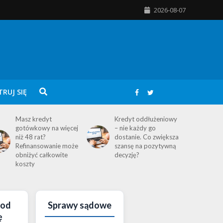
2026-08-07
TRUJ SIĘ
Masz kredyt
Kredyt oddłużeniowy
gotówkowy na więcej
– nie każdy go
niż 48 rat?
dostanie. Co zwiększa
Refinansowanie może
szansę na pozytywną
obniżyć całkowite
decyzję?
koszty
pod
Sprawy sądowe
ę