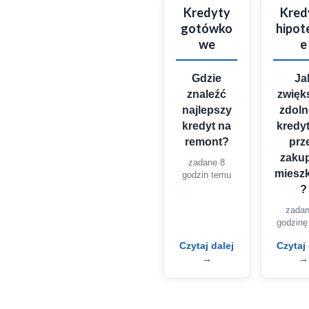
Kredyty
Kred
gotówko
hipot
we
e
Gdzie
Ja
znaleźć
zwięk
najlepszy
zdol
kredyt na
kredy
remont?
prz
zaku
zadane 8
miesz
godzin temu
?
zadan
godzinę
Czytaj dalej
Czytaj 
→
→