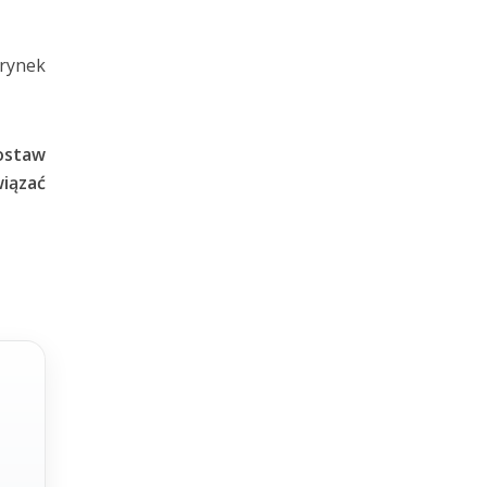
rynek
ostaw
iązać