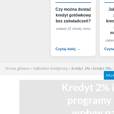
Czy można dostać
Ja
kredyt gotówkowy
bez zaświadczeń?
kre
zadane 22 minuty temu
m
zadan
Czytaj dalej →
Czyta
Strona główna
»
Kalkulator kredytowy
»
Kredyt 2% i kredyt 0%–
KAL
Kredyt 2% i
programy 
wpływ na