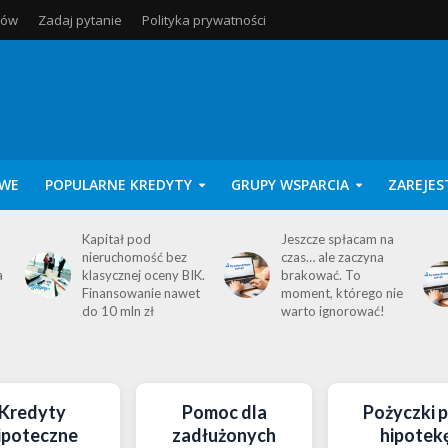
tów
Zadaj pytanie
Polityka prywatności
WE
POPULARNE KREDYTY
GRUPY WSPARCIA
ZAREJES
Kapitał pod
Jeszcze spłacam na
nieruchomość bez
czas… ale zaczyna
a
klasycznej oceny BIK.
brakować. To
Finansowanie nawet
moment, którego nie
do 10 mln zł
warto ignorować!
Kredyty
Pomoc dla
Pożyczki 
ipoteczne
zadłużonych
hipotek