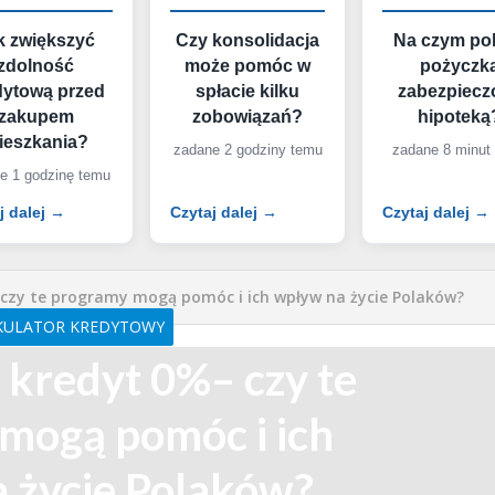
k zwiększyć
Czy konsolidacja
Na czym po
zdolność
może pomóc w
pożyczk
dytową przed
spłacie kilku
zabezpiecz
zakupem
zobowiązań?
hipoteką
ieszkania?
zadane 2 godziny temu
zadane 8 minut
e 1 godzinę temu
j dalej →
Czytaj dalej →
Czytaj dalej →
 czy te programy mogą pomóc i ich wpływ na życie Polaków?
KULATOR KREDYTOWY
 kredyt 0%– czy te
mogą pomóc i ich
 życie Polaków?