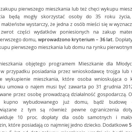
zakupu pierwszego mieszkania lub też chęci wykupu mies
ia będą mogły skorzystać osoby do 35 roku życia,
 małżeństw wystarczy, że jedna z osób mieści się w wyzna
o zwrot części wydatków poniesionych na zakup mater
ierwszego domu,
wprowadzono kryterium – 36 lat.
Dopłaty
kupu pierwszego mieszkania lub domu na rynku pierwotny
mieszkania objętego programem Mieszkanie dla Młody
 w przypadku posiadania przez wnioskodawcę trojga lub 
kże wykupienie mieszkania, które osoba wnioskująca o 
ku umowa o najem musi być zawarta po 31 grudnia 2012 
wane przez osobę prowadzącą działalność gospodarczą. 
je kupno wybudowanego już domu, bądź budowę
związane z tym są również pewne ograniczenia doty
ewiduje 10 proc. dopłaty dla osób samotnych i małż
dzin, które posiadają co najmniej jedno dziecko. Dodatkowe
5