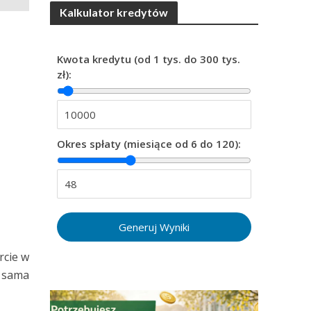
Kalkulator kredytów
Kwota kredytu (od 1 tys. do 300 tys.
zł):
Okres spłaty (miesiące od 6 do 120):
Generuj Wyniki
rcie w
k sama