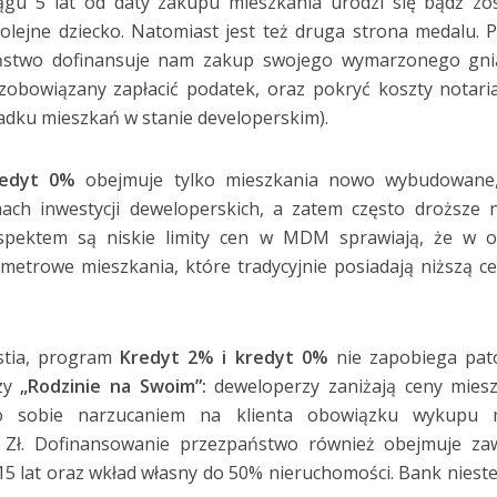
ągu 5 lat od daty zakupu mieszkania urodzi się bądź zo
olejne dziecko. Natomiast jest też druga strona medalu. 
ństwo dofinansuje nam zakup swojego wymarzonego gni
zobowiązany zapłacić podatek, oraz pokryć koszty notari
adku mieszkań w stanie developerskim).
redyt 0%
obejmuje tylko mieszkania nowo wybudowane, 
ch inwestycji deweloperskich, a zatem często droższe 
pektem są niskie limity cen w MDM sprawiają, że w of
metrowe mieszkania, które tradycyjnie posiadają niższą c
estia, program
Kredyt 2% i kredyt 0%
nie zapobiega pato
rzy
„Rodzinie na Swoim”:
deweloperzy zaniżają ceny miesz
o sobie narzucaniem na klienta obowiązku wykupu m
 Zł. Dofinansowanie przezpaństwo również obejmuje zaw
15 lat oraz wkład własny do 50% nieruchomości. Bank nieste