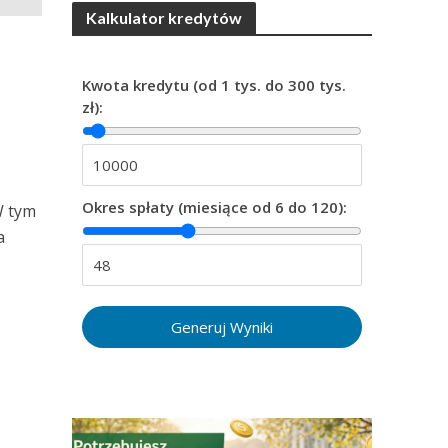
Kalkulator kredytów
Kwota kredytu (od 1 tys. do 300 tys.
zł):
Okres spłaty (miesiące od 6 do 120):
W tym
a
Generuj Wyniki