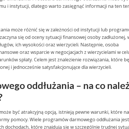
u i instytucji, dlatego warto zasięgnąć informacji na ten t
ia może różnić się w zależności od instytucji lub programu
zaczyna się od oceny sytuacji finansowej osoby zadłużonej, 
ługów, ich wysokości oraz wierzycieli. Następnie, osoba
ansowe oraz wsparcie w negocjacjach z wierzycielami w cel
runków spłaty. Celem jest znalezienie rozwiązania, które b
nej i jednocześnie satysfakcjonujące dla wierzycieli.
wego oddłużania – na co nale
?
oże być atrakcyjną opcją, istnieją pewne warunki, które na
j formy pomocy. Wiele programów darmowego oddłużania jes
h dochodach, które znajdują się w szczególnie trudnej sytua