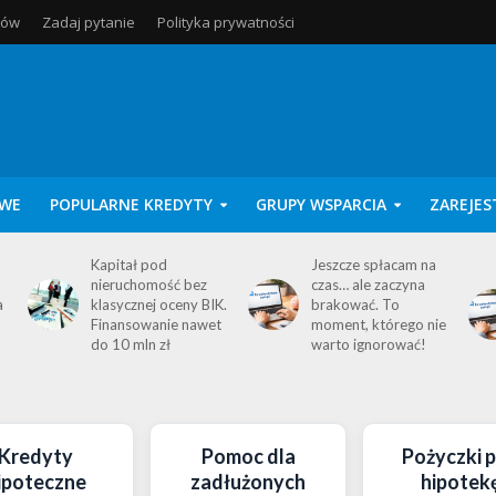
tów
Zadaj pytanie
Polityka prywatności
WE
POPULARNE KREDYTY
GRUPY WSPARCIA
ZAREJES
Kapitał pod
Jeszcze spłacam na
nieruchomość bez
czas… ale zaczyna
a
klasycznej oceny BIK.
brakować. To
Finansowanie nawet
moment, którego nie
do 10 mln zł
warto ignorować!
Kredyty
Pomoc dla
Pożyczki 
ipoteczne
zadłużonych
hipotek