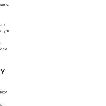
emat w
, z
w tym
u
ędzie
ży
leży
t
cji