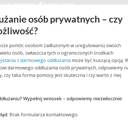
1 187 Wyświetleń
8 minut czytania
żanie osób prywatnych – czy
ożliwość?
y może pomóc osobom zadłużonym w uregulowaniu swoich
wielu osób, zwłaszcza tych o ograniczonych środkach
zystania z darmowego oddłużania
może być kuszącą opcją. 
atowi darmowego oddłużania osób prywatnych, odpowiemy n
, czy taka forma pomocy jest skuteczna i czy warto z niej
dłużaniu? Wypełnij wniosek – odpowiemy niezwłocznie:
łąd:
Brak formularza kontaktowego.