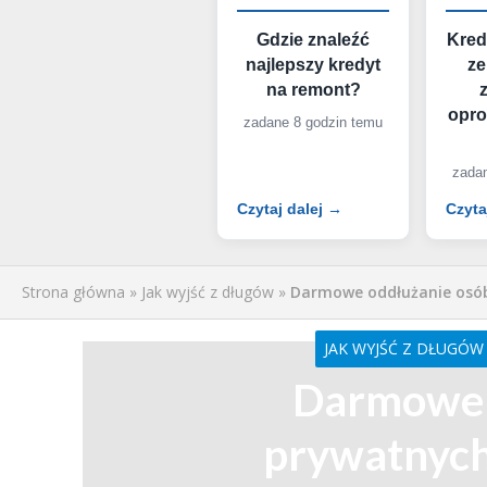
Gdzie znaleźć
Kred
najlepszy kredyt
ze
na remont?
opr
zadane 8 godzin temu
zadan
Czytaj dalej →
Czyta
Strona główna
»
Jak wyjść z długów
»
Darmowe oddłużanie osób
JAK WYJŚĆ Z DŁUGÓW
Darmowe 
prywatnych