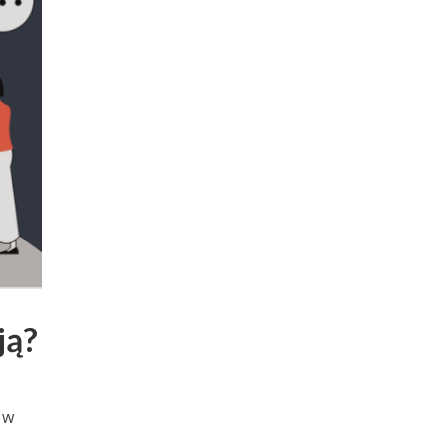
ją?
 w