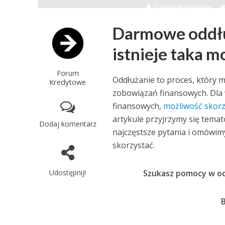
Forum Kredytowe
Darmowe oddłu
istnieje taka m
Forum
Oddłużanie to proces, któr
Kredytowe
zobowiązań finansowych. Dla 
finansowych,
możliwość skor
artykule przyjrzymy się tem
Dodaj komentarz
najczęstsze pytania i omówimy
skorzystać.
Udostępnij!
Szukasz pomocy w od
B