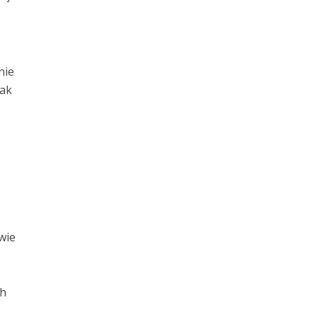
nie
nak
wie
ch