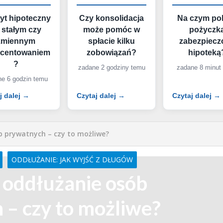
yt hipoteczny
Czy konsolidacja
Na czym po
 stałym czy
może pomóc w
pożyczk
zmiennym
spłacie kilku
zabezpiecz
ocentowaniem
zobowiązań?
hipoteką
?
zadane 2 godziny temu
zadane 8 minut
e 6 godzin temu
j dalej →
Czytaj dalej →
Czytaj dalej →
 prywatnych – czy to możliwe?
ODDŁUŻANIE: JAK WYJŚĆ Z DŁUGÓW
oddłużanie osób
 – czy to możliwe?