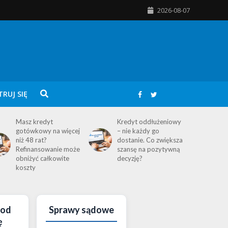
2026-08-07
TRUJ SIĘ
Masz kredyt
Kredyt oddłużeniowy
gotówkowy na więcej
– nie każdy go
niż 48 rat?
dostanie. Co zwiększa
Refinansowanie może
szansę na pozytywną
obniżyć całkowite
decyzję?
koszty
pod
Sprawy sądowe
ę