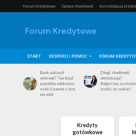
Forum Kredytowe
Spłata chwilówek
Konsolidacja kredy
START
EKSPERCI I POMOC
FORUM KREDYTO
Bank odrzucił
Długi, chwilówki,
wniosek? Ten błąd
windykacja?
popełnia większość
Najgorsze, co możn
osób (i nawet o tym
zrobić, to czekać!
nie wie)
Kredyty
gotówkowe
h