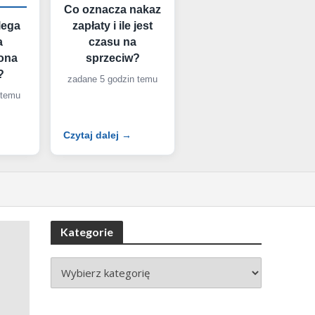
Co oznacza nakaz
lega
zapłaty i ile jest
a
czasu na
ona
sprzeciw?
?
zadane 5 godzin temu
 temu
Czytaj dalej →
Kategorie