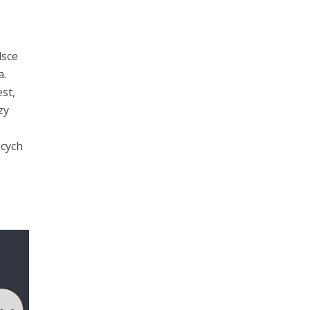
lsce
a.
st,
zy
ących