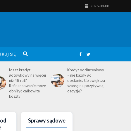
2026-08-08
TRUJ SIĘ
Masz kredyt
Kredyt oddłużeniowy
gotówkowy na więcej
– nie każdy go
niż 48 rat?
dostanie. Co zwiększa
Refinansowanie może
szansę na pozytywną
obniżyć całkowite
decyzję?
koszty
pod
Sprawy sądowe
ę