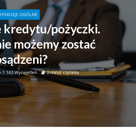
DYSKUSJE OGÓLNE
 kredytu/pożyczki.
nie możemy zostać
osądzeni?
1 163 Wyświetleń
2 minut czytania