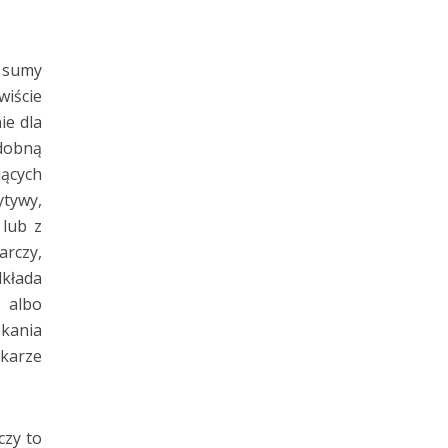
j sumy
wiście
ie dla
dobną
jących
ytywy,
 lub z
rczy,
kłada
 albo
skania
 karze
czy to