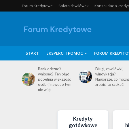
Forum Kredytowe
Spłata chwilówek
Konsolidacja kredy
START
EKSPERCI I POMOC
FORUM KREDYTO
Bank odrzucił
Długi, chwilówki,
wniosek? Ten błąd
windykacja?
popełnia większość
Najgorsze, co możn
osób (i nawet o tym
zrobić, to czekać!
nie wie)
Kredyty
gotówkowe
h