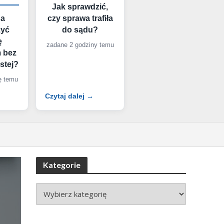
Jak sprawdzić,
na
czy sprawa trafiła
zyć
do sądu?
ę
zadane 2 godziny temu
 bez
stej?
ę temu
Czytaj dalej →
Kategorie