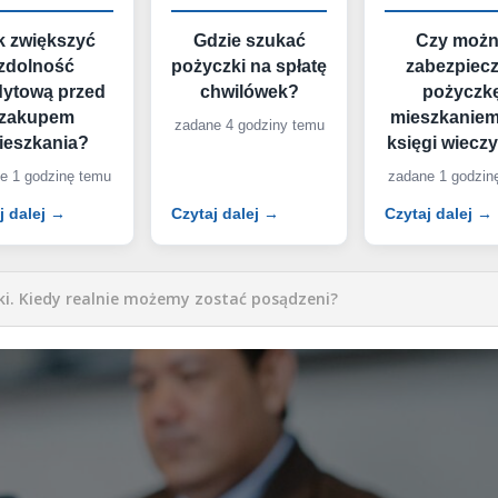
k zwiększyć
Gdzie szukać
Czy moż
zdolność
pożyczki na spłatę
zabezpiec
dytową przed
chwilówek?
pożyczk
zakupem
mieszkaniem
zadane 4 godziny temu
ieszkania?
księgi wieczy
e 1 godzinę temu
zadane 1 godzin
j dalej →
Czytaj dalej →
Czytaj dalej →
i. Kiedy realnie możemy zostać posądzeni?