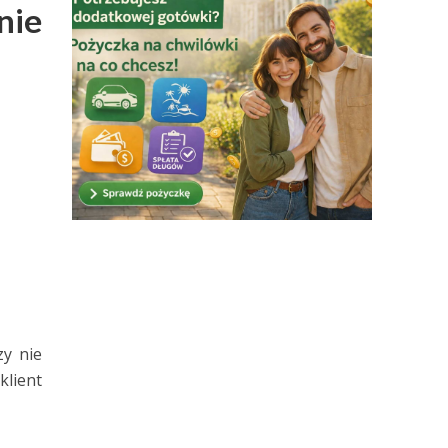
nie
zy nie
lient