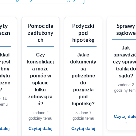
yty
Pomoc dla
Pożyczki
Sprawy
eczn
zadłużony
pod
sądowe
ch
hipotekę
Jak
wkład
Czy
Jakie
sprawdzić
 jest
konsolidacj
dokumenty
czy spra
ebny
a może
są
trafiła do
edytu
pomóc w
potrzebne
sądu?
eczne
spłacie
do
zadane 2
?
kilku
pożyczki
godziny tem
zobowiąza
pod
e 14
ń?
hipotekę?
temu
zadane 2
zadane 7
Czytaj dale
godziny temu
godzin temu
→
dalej
Czytaj dalej
Czytaj dalej
→
→