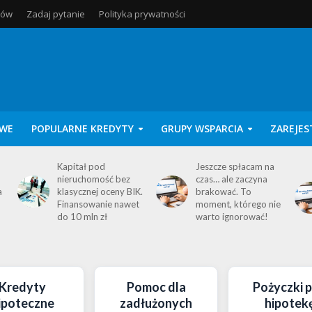
tów
Zadaj pytanie
Polityka prywatności
WE
POPULARNE KREDYTY
GRUPY WSPARCIA
ZAREJES
Kapitał pod
Jeszcze spłacam na
nieruchomość bez
czas… ale zaczyna
a
klasycznej oceny BIK.
brakować. To
Finansowanie nawet
moment, którego nie
do 10 mln zł
warto ignorować!
Kredyty
Pomoc dla
Pożyczki 
ipoteczne
zadłużonych
hipotek