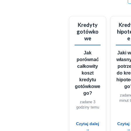
Kredyty
Kred
gotówko
hipot
we
e
Jak
Jaki 
porównać
własny
całkowity
potrz
koszt
do kr
kredytu
hipot
gotówkowe
go
go?
zadan
minut 
zadane 3
godziny temu
Czytaj dalej
Czytaj 
→
→