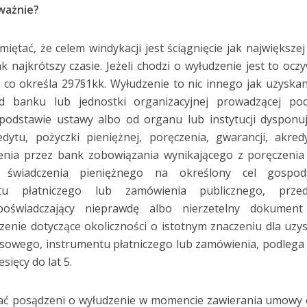
ważnie?
ętać, że celem windykacji jest ściągnięcie jak największe
 najkrótszy czasie. Jeżeli chodzi o wyłudzenie jest to oczy
co określa 297§1kk. Wyłudzenie to nic innego jak uzyskan
d banku lub jednostki organizacyjnej prowadzącej po
podstawie ustawy albo od organu lub instytucji dysponu
dytu, pożyczki pieniężnej, poręczenia, gwarancji, akred
dzenia przez bank zobowiązania wynikającego z poręczenia
świadczenia pieniężnego na określony cel gospoda
ntu płatniczego lub zamówienia publicznego, przed
poświadczający nieprawdę albo nierzetelny dokument
zenie dotyczące okoliczności o istotnym znaczeniu dla uzy
sowego, instrumentu płatniczego lub zamówienia, podlega
sięcy do lat 5.
ać posądzeni o wyłudzenie w momencie zawierania umowy 