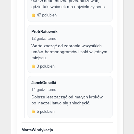
000 zł netto można przeanalizować,
gdzie taki wniosek ma największy sens.
47 polubień
PiotrRatownik
12 godz. temu
Warto zacząć od zebrania wszystkich
umów, harmonogramów i sald w jednym
miejscu.
3 polubień
JanekOdsetki
14 godz. temu
Dobrze jest zacząć od małych kroków,
bo inaczej łatwo się zniechęcić.
5 polubień
MartaWindykacja