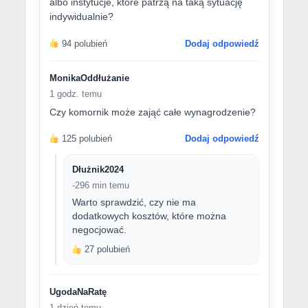
albo instytucje, które patrzą na taką sytuację
indywidualnie?
94 polubień
Dodaj odpowiedź
MonikaOddłużanie
1 godz. temu
Czy komornik może zająć całe wynagrodzenie?
125 polubień
Dodaj odpowiedź
Dłużnik2024
-296 min temu
Warto sprawdzić, czy nie ma
dodatkowych kosztów, które można
negocjować.
27 polubień
UgodaNaRatę
1 dzień temu