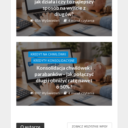
jak działa i czy to najlepszy
sposób na wyjście z
długów?
854 Wyświetleń
4 minut czytania
KREDYT NA CHWILÓWKI
KREDYTY KONSOLIDACYJNE
Konsolidacja chwilówek i
parabanków – jak połączyć
długi i obniżyć ratę nawet
o 50%?
807 Wyświetleń
4 minut czytania
ZOBACZ WSZYSTKIE WPISY
O autorze