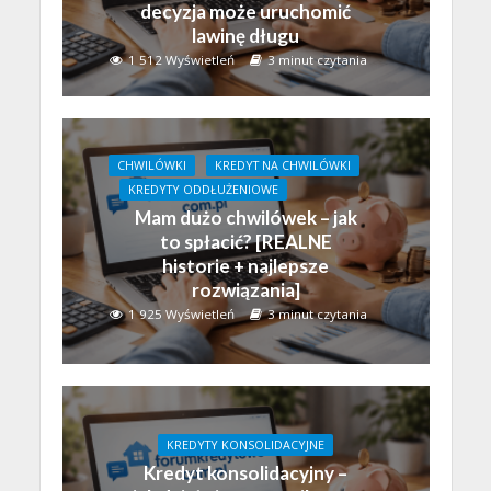
decyzja może uruchomić
lawinę długu
1 512 Wyświetleń
3 minut czytania
CHWILÓWKI
KREDYT NA CHWILÓWKI
KREDYTY ODDŁUŻENIOWE
Mam dużo chwilówek – jak
to spłacić? [REALNE
historie + najlepsze
rozwiązania]
1 925 Wyświetleń
3 minut czytania
KREDYTY KONSOLIDACYJNE
Kredyt konsolidacyjny –