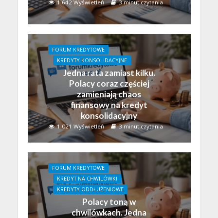
1 642 Wyświetleń
3 minut czytania
FORUM KREDYTOWE
KREDYTY KONSOLIDACYJNE
Jedna rata zamiast kilku.
Polacy coraz częściej
zamieniają chaos
finansowy na kredyt
konsolidacyjny
1 021 Wyświetleń
3 minut czytania
FORUM KREDYTOWE
KREDYT NA CHWILÓWKI
KREDYTY ODDŁUŻENIOWE
Polacy toną w
chwilówkach. Jedna