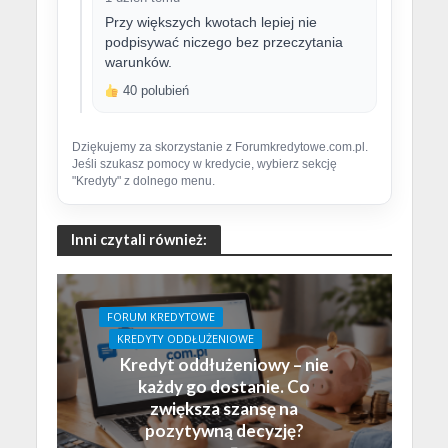
Przy większych kwotach lepiej nie
podpisywać niczego bez przeczytania
warunków.
40 polubień
Dziękujemy za skorzystanie z Forumkredytowe.com.pl.
Jeśli szukasz pomocy w kredycie, wybierz sekcję
"Kredyty" z dolnego menu.
Inni czytali również:
FORUM KREDYTOWE
KREDYTY ODDŁUŻENIOWE
Kredyt oddłużeniowy – nie
każdy go dostanie. Co
zwiększa szansę na
pozytywną decyzję?